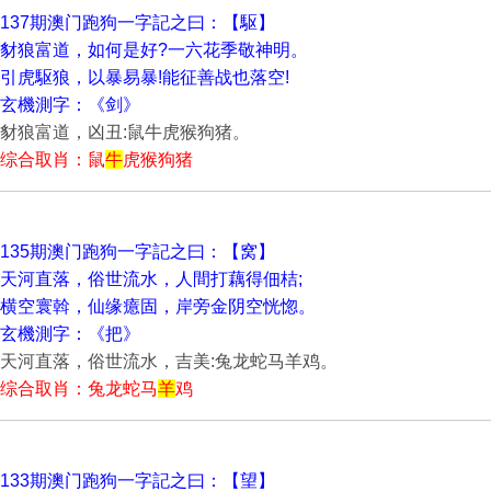
137期澳门跑狗一字記之曰：【駆】
豺狼富道，如何是好?一六花季敬神明。
引虎駆狼，以暴易暴!能征善战也落空!
玄機測字：《剑》
豺狼富道，凶丑:鼠牛虎猴狗猪。
综合取肖：鼠
牛
虎猴狗猪
135期澳门跑狗一字記之曰：【窝】
天河直落，俗世流水，人間打藕得佃桔;
横空寰斡，仙缘癔固，岸旁金阴空恍惚。
玄機測字：《把》
天河直落，俗世流水，吉美:兔龙蛇马羊鸡。
综合取肖：兔龙蛇马
羊
鸡
133期澳门跑狗一字記之曰：【望】