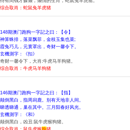
待有間钱才躲懒，懒惰的生肖，蛇鼠兔羊虎猪。
综合取肖：蛇鼠兔羊虎猪
148期澳门跑狗一字記之曰：【令】
神算蛛排，落菜飘菲，金枝玉集也菜;
霞兔巧儿，元寰罩出，奇财一馨令下。
玄機測字：《扣》
奇财一馨令下，大肖:牛虎马羊狗猪。
综合取肖：牛虎马羊狗猪
146期澳门跑狗一字記之曰：【指】
颠倒黑白，指周舄鹿。别有天地非人间。
睇透睇通，巢在其中。三月阳春好风光。
玄機測字：《和》
颠倒黑白，凶丑:鼠牛虎猴狗猪。
综合取肖：鼠牛虎猴
狗
猪