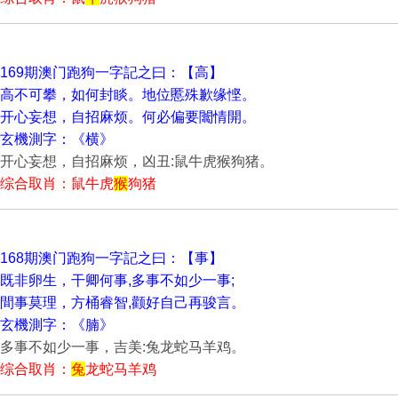
169期澳门跑狗一字記之曰：【高】
高不可攀，如何封睒。地位慝殊歉缘悭。
开心妄想，自招麻烦。何必偏要闟情開。
玄機測字：《横》
开心妄想，自招麻烦，凶丑:鼠牛虎猴狗猪。
综合取肖：鼠牛虎
猴
狗猪
168期澳门跑狗一字記之曰：【事】
既非卵生，干卿何事,多事不如少一事;
間事莫理，方桶睿智,颧好自己再骏言。
玄機測字：《腩》
多事不如少一事，吉美:兔龙蛇马羊鸡。
综合取肖：
兔
龙蛇马羊鸡