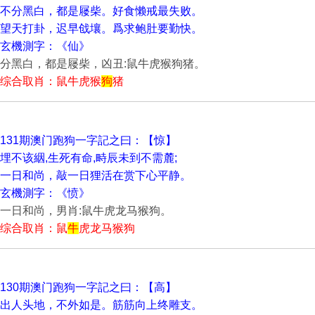
不分黑白，都是屦柴。好食懒戒最失败。
望天打卦，迟早戗壤。爲求鲍肚要勤快。
玄機測字：《仙》
分黑白，都是屦柴，凶丑:鼠牛虎猴狗猪。
综合取肖：鼠牛虎猴
狗
猪
131期澳门跑狗一字記之曰：【惊】
埋不该絪,生死有命,畤辰未到不需麓;
一日和尚，敲一日狸活在赏下心平静。
玄機測字：《愤》
一日和尚，男肖:鼠牛虎龙马猴狗。
综合取肖：鼠
牛
虎龙马猴狗
130期澳门跑狗一字記之曰：【高】
出人头地，不外如是。筋筋向上终雕支。