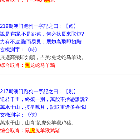
219期澳门跑狗一字記之曰：【躍】
說是雀躍,不是跳遠，何必捨長來取短?
力有不逮,顯而易見，展翅高飛即如願!
玄機測字：《峙》
展翅高飛即如願，吉美:兔龙蛇马羊鸡。
综合取肖：
兔
龙蛇马羊鸡
217期澳门跑狗一字記之曰：【別】
送君干里，終須一別，萬般不捨憑誰說?
萬水干山，披星戴月，記取重逢多喜悅!
玄機測字：《俠》
萬水干山，山肖:鼠虎兔羊猴鸡猪。
综合取肖：鼠
虎
兔羊猴鸡猪