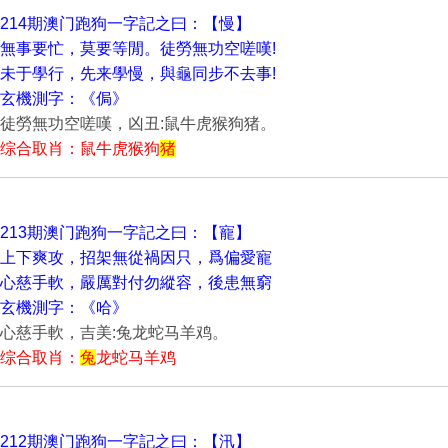
214期澳门跑狗一字記之曰：【慢】
無事要忙，莫要等閒。徒勞無功空嗟嘆!
未于學行，先来學慢，與龜同步不去事!
玄機測字：《侷》
徒勞無功空嗟嘆，凶丑:鼠牛虎猴狗猪。
综合取肖：鼠牛虎猴狗
猪
213期澳门跑狗一字記之曰：【寵】
上下爽攻，招架無從禍因只，爲偏愛寵
心慈手軟，嚴厲對付勿縱容，後患無窮
玄機測字：《哈》
心慈手軟，吉美:兔龙蛇马羊鸡。
综合取肖：
兔
龙蛇马羊鸡
212期澳门跑狗一字記之曰：【汛】