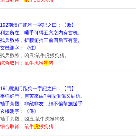
192期澳门跑狗一字記之曰：【败】
利之所在，唾手可得五六之内有玄机。
残兵败将，折腰俯拾三前四后五有意。
玄機測字：《驻》
残兵败将，凶丑:鼠牛虎猴狗猪。
综合取肖：鼠牛虎猴
狗
猪
191期澳门跑狗一字記之曰：【鬥】
事強好鬥，何苦來由?兩敗俱傷又結仇。
袖手旁觀，非敵非友，絕不偏幫施援手
玄機測字：《保》
袖手旁觀，凶丑:鼠牛虎猴狗猪。
综合取肖：鼠牛
虎
猴狗猪