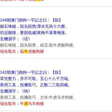
144期澳门跑狗一字記之曰：【阻】
鄙石堆砌，阻头阻势;潭水无风十六磨。
切忌鄙撞，要韶低威!黄梅不落青梅落。
玄機測字：《话》
鄙石堆砌，阻头阻势，凶丑:鼠牛虎猴狗猪。
综合取肖：鼠
牛
虎猴狗猪
142期澳门跑狗一字記之曰：【投】
罩凭蟹力，并不可取。五心十八干万端。
善用工具，投禨取巧。正数二三取四截。
玄機測字：《纳》
善用工具，投禨取巧，大肖:牛虎马羊狗猪。
综合取肖：牛
虎
马羊狗猪