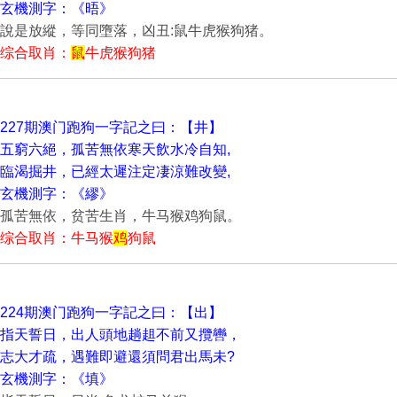
玄機測字：《晤》
說是放縱，等同墮落，凶丑:鼠牛虎猴狗猪。
综合取肖：
鼠
牛虎猴狗猪
227期澳门跑狗一字記之曰：【井】
五窮六絕，孤苦無依寒天飲水冷自知,
臨渴掘井，已經太遲注定凄涼難改變,
玄機測字：《繆》
孤苦無依，贫苦生肖，牛马猴鸡狗鼠。
综合取肖：牛马猴
鸡
狗鼠
224期澳门跑狗一字記之曰：【出】
指天誓日，出人頭地趟趄不前又攬轡，
志大才疏，遇難即避還須問君出馬未?
玄機測字：《填》