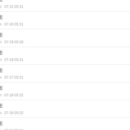
m
07-31 05:31
图
m
07-30 05:31
图
m
07-29 05:30
图
m
07-28 05:31
图
m
07-27 05:31
图
m
07-26 05:32
图
m
07-26 05:32
图