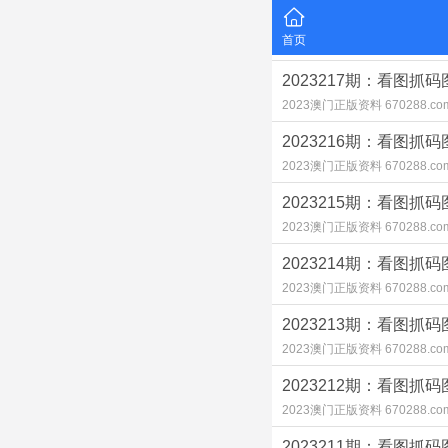
首页
2023217期：看图抓码
2023澳门正版资料 670288.co
2023216期：看图抓码
2023澳门正版资料 670288.co
2023215期：看图抓码
2023澳门正版资料 670288.co
2023214期：看图抓码
2023澳门正版资料 670288.co
2023213期：看图抓码
2023澳门正版资料 670288.co
2023212期：看图抓码
2023澳门正版资料 670288.co
2023211期：看图抓码