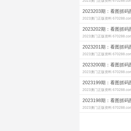
2023澳门正版资料 670288.co
2023203期：看图抓码
2023澳门正版资料 670288.co
2023202期：看图抓码
2023澳门正版资料 670288.co
2023201期：看图抓码
2023澳门正版资料 670288.co
2023200期：看图抓码
2023澳门正版资料 670288.co
2023199期：看图抓码
2023澳门正版资料 670288.co
2023198期：看图抓码
2023澳门正版资料 670288.co