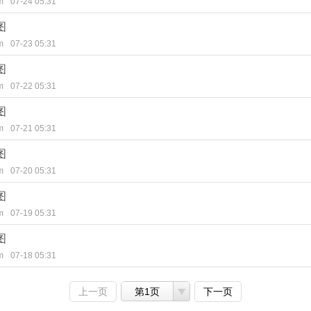
m
07-24 05:31
图
m
07-23 05:31
图
m
07-22 05:31
图
m
07-21 05:31
图
m
07-20 05:31
图
m
07-19 05:31
图
m
07-18 05:31
上一页
第1页
下一页