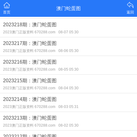
澳门蛇蛋图
首页
返回
2023218期：澳门蛇蛋图
2023澳门正版资料 670288.com
08-07 05:30
2023217期：澳门蛇蛋图
2023澳门正版资料 670288.com
08-06 05:30
2023216期：澳门蛇蛋图
2023澳门正版资料 670288.com
08-05 05:30
2023215期：澳门蛇蛋图
2023澳门正版资料 670288.com
08-04 05:30
2023214期：澳门蛇蛋图
2023澳门正版资料 670288.com
08-03 05:31
2023213期：澳门蛇蛋图
2023澳门正版资料 670288.com
08-02 05:30
2023212期：澳门蛇蛋图