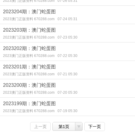
2023澳门正版资料 670288.com
07-26 05:31
2023204期：澳门蛇蛋图
2023澳门正版资料 670288.com
07-24 05:31
2023203期：澳门蛇蛋图
2023澳门正版资料 670288.com
07-23 05:30
2023202期：澳门蛇蛋图
2023澳门正版资料 670288.com
07-22 05:30
2023201期：澳门蛇蛋图
2023澳门正版资料 670288.com
07-21 05:30
2023200期：澳门蛇蛋图
2023澳门正版资料 670288.com
07-20 05:30
2023199期：澳门蛇蛋图
2023澳门正版资料 670288.com
07-19 05:30
上一页
第1页
下一页