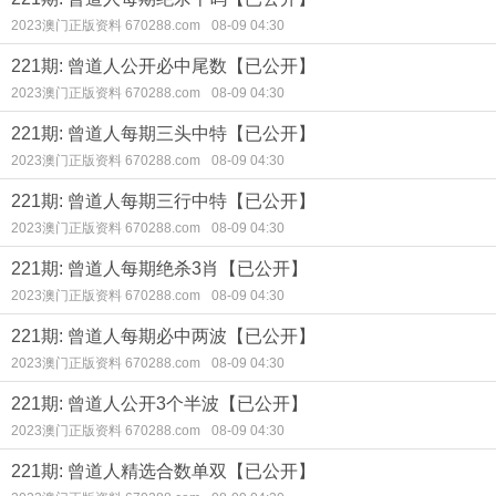
2023澳门正版资料 670288.com
08-09 04:30
221期: 曾道人公开必中尾数【已公开】
2023澳门正版资料 670288.com
08-09 04:30
221期: 曾道人每期三头中特【已公开】
2023澳门正版资料 670288.com
08-09 04:30
221期: 曾道人每期三行中特【已公开】
2023澳门正版资料 670288.com
08-09 04:30
221期: 曾道人每期绝杀3肖【已公开】
2023澳门正版资料 670288.com
08-09 04:30
221期: 曾道人每期必中两波【已公开】
2023澳门正版资料 670288.com
08-09 04:30
221期: 曾道人公开3个半波【已公开】
2023澳门正版资料 670288.com
08-09 04:30
221期: 曾道人精选合数单双【已公开】