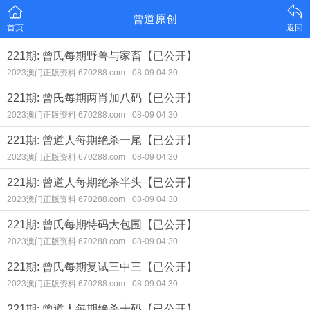
曾道原创
首页
返回
221期: 曾氏每期野兽与家畜【已公开】
2023澳门正版资料 670288.com
08-09 04:30
221期: 曾氏每期两肖加八码【已公开】
2023澳门正版资料 670288.com
08-09 04:30
221期: 曾道人每期绝杀一尾【已公开】
2023澳门正版资料 670288.com
08-09 04:30
221期: 曾道人每期绝杀半头【已公开】
2023澳门正版资料 670288.com
08-09 04:30
221期: 曾氏每期特码大包围【已公开】
2023澳门正版资料 670288.com
08-09 04:30
221期: 曾氏每期复试三中三【已公开】
2023澳门正版资料 670288.com
08-09 04:30
221期: 曾道人每期绝杀十码【已公开】