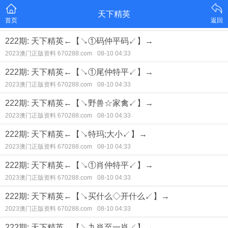
天下精英
首页
返回
222期: 天下精英←【↘①码仲平码↙】→
2023澳门正版资料 670288.com
08-10 04:33
222期: 天下精英←【↘①尾仲特平↙】→
2023澳门正版资料 670288.com
08-10 04:33
222期: 天下精英←【↘野兽☆家禽↙】→
2023澳门正版资料 670288.com
08-10 04:33
222期: 天下精英←【↘特玛;大小↙】→
2023澳门正版资料 670288.com
08-10 04:33
222期: 天下精英←【↘①肖仲特平↙】→
2023澳门正版资料 670288.com
08-10 04:33
222期: 天下精英←【↘买什么◇开什么↙】→
2023澳门正版资料 670288.com
08-10 04:33
222期: 天下精英←【↘九肖至一肖↙】→