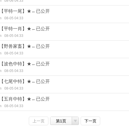
m
08-06 04:33
→★【平特一尾】★←已公开
m
08-05 04:33
→★【平特一肖】★←已公开
m
08-05 04:33
→★【野兽家畜】★←已公开
m
08-05 04:33
→★【波色中特】★←已公开
m
08-05 04:33
→★【七尾中特】★←已公开
m
08-05 04:33
→★【五肖中特】★←已公开
m
08-05 04:33
上一页
第1页
下一页